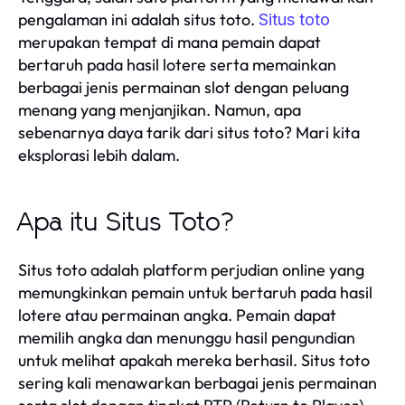
pengalaman ini adalah situs toto.
Situs toto
merupakan tempat di mana pemain dapat
bertaruh pada hasil lotere serta memainkan
berbagai jenis permainan slot dengan peluang
menang yang menjanjikan. Namun, apa
sebenarnya daya tarik dari situs toto? Mari kita
eksplorasi lebih dalam.
Apa itu Situs Toto?
Situs toto adalah platform perjudian online yang
memungkinkan pemain untuk bertaruh pada hasil
lotere atau permainan angka. Pemain dapat
memilih angka dan menunggu hasil pengundian
untuk melihat apakah mereka berhasil. Situs toto
sering kali menawarkan berbagai jenis permainan