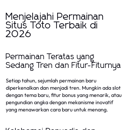
Menjelajahi Permainan
Situs Toto Terbaik di
2026
Permainan Teratas yang
Sedang Tren dan Fitur-Fiturnya
Setiap tahun, sejumlah permainan baru
diperkenalkan dan menjadi tren. Mungkin ada slot
dengan tema baru, fitur bonus yang menarik, atau
pengundian angka dengan mekanisme inovatif
yang menawarkan cara baru untuk menang.