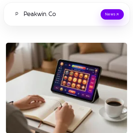
Peakwin.Co
P
News