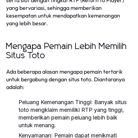
serta slot dengan tingkat RTP (Return to Player)
yang bervariasi, sehingga memberikan
kesempatan untuk mendapatkan kemenangan
yang lebih besar.
Mengapa Pemain Lebih Memilih
Situs Toto
Ada beberapa alasan mengapa pemain tertarik
untuk bergabung dengan situs toto. Diantaranya
adalah:
Peluang Kemenangan Tinggi:
Banyak situs
toto mengklaim memiliki RTP yang tinggi,
memberikan pemain peluang lebih baik
untuk menang.
Kenyamanan:
Pemain dapat menikmati